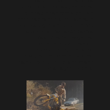
terrenos naturales con obstáculos
como rocas, troncos y pendientes,
que los pilotos deben superar sin
poner los pies en el suelo. Este estilo
evoca los orígenes del trial, utilizando
motocicletas clásicas con diseños
más simples pero exigentes,
manteniendo viva la esencia
tradicional del deporte. Es una
disciplina tanto competitiva como
histórica que atrae a apasionados de
todas las generaciones.