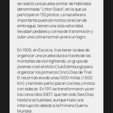
se realizó una prueba similar de habilidad,
denominada “Litton Slack”, en la que ya
participaron 132 pilotos. La hazaña era
importante pues las motos carecían de
embrague, tenían una sola velocidad,
llevaban pedales y correa de transmisión y
subir una colina normal ya era un logro.
En 1909, en Escocia, tras tener la idea de
organizar una prueba dura a través de las
montañas de los Highlands, un grupo de
jóvenes creó el Moto Club Edimburgo para
organizar los primeros Cinco Días de Trial.
El recorrido era de unas 1000 millas (1.600
Km) y también participaron coches y motos
con sidecar. En 1911 se transformaron ya en
los conocidos SSDT, que han sido Seis Días
hasta la actualidad, aunque hubo una
interrupción debido a la Primera Guerra
Mundial.