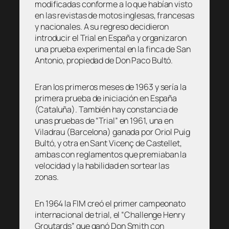
modificadas conforme a lo que habían visto
en las revistas de motos inglesas, francesas
y nacionales. A su regreso decidieron
introducir el Trial en España y organizaron
una prueba experimental en la finca de San
Antonio, propiedad de Don Paco Bultó.
Eran los primeros meses de 1963 y sería la
primera prueba de iniciación en España
(Cataluña). También hay constancia de
unas pruebas de “Trial” en 1961, una en
Viladrau (Barcelona) ganada por Oriol Puig
Bultó, y otra en Sant Vicenç de Castellet,
ambas con reglamentos que premiaban la
velocidad y la habilidad en sortear las
zonas.
En 1964 la FIM creó el primer campeonato
internacional de trial, el “Challenge Henry
Groutards” que ganó Don Smith con