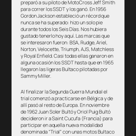
preparó a su piloto de MotoCross Jeff Smith
para correr los SSDT y los ganó. En 1956
Gordon Jackson estableció un récord que
nunca se ha superado: hizo un solo pie
durante todos los Seis Días. Nos hubiera
gustado tenerlo hoy aquí. Las marcas que
se interesaron fueron: BSA, Rudge, Ariel,
Norton, Velocette, Triumph, AJS, Matchless
y Royal Enfield. Casi todas ellas ganaron en
alguna ocasión los SSDT hasta que en 1965
llegaron las ligeras Bultaco pilotadas por
Sammy Miller.
Al finalizar la Segunda Guerra Mundial el
trial comenzó a practicarse en Bélgica y de
allí pasó al resto de Europa. En noviembre
de 1962 Juan Soler Bultó y Oriol Puig Bultó
decidieron ir a Saint Cucufa (Francia) para
participar en aquella nueva modalidad
denominada “Trial” con unas motos Bultaco